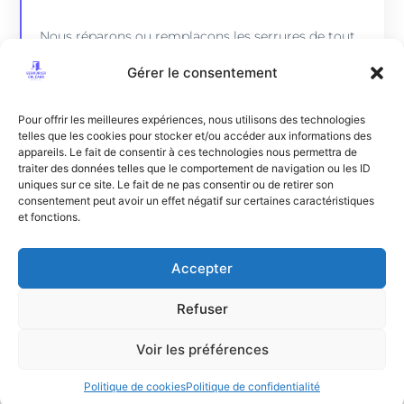
Nous réparons ou remplaçons les serrures de tout
APPELER
type de portes.
Gérer le consentement
Pour offrir les meilleures expériences, nous utilisons des technologies
telles que les cookies pour stocker et/ou accéder aux informations des
appareils. Le fait de consentir à ces technologies nous permettra de
traiter des données telles que le comportement de navigation ou les ID
uniques sur ce site. Le fait de ne pas consentir ou de retirer son
consentement peut avoir un effet négatif sur certaines caractéristiques
et fonctions.
Accepter
Refuser
SERRURIER D'URGENCE
Voir les préférences
SERRURIER D'URGENCE
Politique de cookies
Politique de confidentialité
Enfermé hors de chez vous ? Votre serrure est